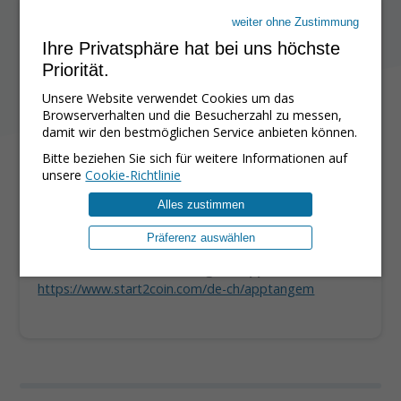
Start2Coin-Dienstes:
weiter ohne Zustimmung
https://www.start2coin.com/de-ch/anb
Ihre Privatsphäre hat bei uns höchste
Datenschutzrichtlinie für Ihre persönlichen
Priorität.
Daten:
Unsere Website verwendet Cookies um das
https://www.start2coin.com/de-ch/data
Browserverhalten und die Besucherzahl zu messen,
damit wir den bestmöglichen Service anbieten können.
Cookie-Richtlinie:
Bitte beziehen Sie sich für weitere Informationen auf
https://www.start2coin.com/de-ch/cookies
unsere
Cookie-Richtlinie
Nutzungsbedingungen der Start2Coin-Tangem-
Alles zustimmen
Karte:
https://www.start2coin.com/de-ch/tangem
Präferenz auswählen
So verwenden Sie die Tangem-App:
https://www.start2coin.com/de-ch/apptangem