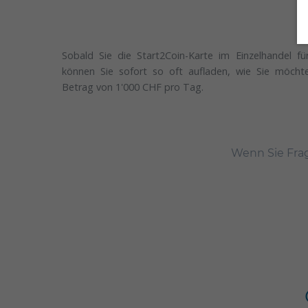
Sobald Sie die Start2Coin-Karte im Einzelhandel f
können Sie sofort so oft aufladen, wie Sie möcht
Betrag von 1'000 CHF pro Tag.
Wenn Sie Fra