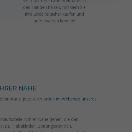
Sie möchten etwas Greifbares in
den Händen halten, mit dem Sie
Ihre Bitcoins sicher kaufen und
aufbewahren können!
 IHRER NÄHE
2Coin-Karte jetzt auch online
im Webshop unseres
rkaufsstelle in Ihrer Nähe gehen, die den
et (z.B. Tabakläden, Zeitungsständen,