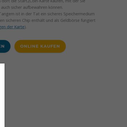
dort die Start2Coin-Karte kaufen, mit der Sie
s auch sicher aufbewahren können.
Tangem ist in der Tat ein sicheres Speichermedium
inen sicheren Chip enthält und als Geldbörse fungiert
en der Karte
).
EN
ONLINE KAUFEN
?