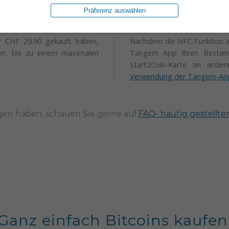
Präferenz auswählen
ür CHF 29.90 gekauft haben,
Nachdem die NFC-Funktion auf
en, bis zu einem maximalen
Tangem App Ihren Bestand 
Start2Coin-Karte an ander
Verwendung der Tangem-Ap
gen haben, schauen Sie gerne auf
FAQ- häufig gestellte
Ganz einfach Bitcoins kaufen