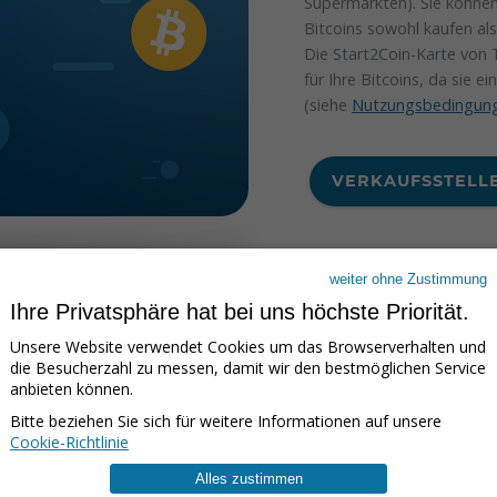
Supermärkten). Sie können 
Bitcoins sowohl kaufen al
Die Start2Coin-Karte von 
für Ihre Bitcoins, da sie e
(siehe
Nutzungsbedingung
VERKAUFSSTELL
weiter ohne Zustimmung
Ihre Privatsphäre hat bei uns höchste Priorität.
Unsere Website verwendet Cookies um das Browserverhalten und
die Besucherzahl zu messen, damit wir den bestmöglichen Service
anbieten können.
Bitte beziehen Sie sich für weitere Informationen auf unsere
Cookie-Richtlinie
Was ist die
Start2Coin-Karte
Alles zustimmen