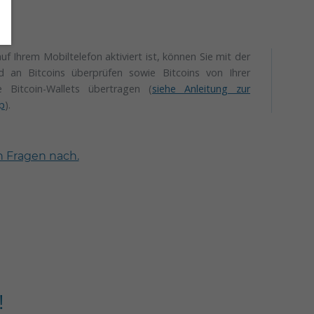
 Ihrem Mobiltelefon aktiviert ist, können Sie mit der
an Bitcoins überprüfen sowie Bitcoins von Ihrer
e Bitcoin-Wallets übertragen (
siehe Anleitung zur
p
).
n Fragen nach.
!