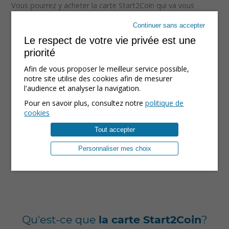
Vous pourrez y acheter la carte Start2Coin qui va vous
permettre à la fois d'acheter et de stocker vos bitcoins en
Continuer sans accepter
toute sécurité. En effet, la carte Start2Coin-Tangem est un
Le respect de votre vie privée est une
support de stockage de vos bitcoins qui contient une puce
priorité
sécurisée et fait office de porte-monnaie (
voir conditions
d’utilisation de la carte Start2Coin-Tangem
).
Afin de vous proposer le meilleur service possible,
notre site utilise des cookies afin de mesurer
l'audience et analyser la navigation.
POINTS DE VENTE
ACHETER EN LIGNE
Pour en savoir plus, consultez notre
politique de
cookies
Tout accepter
Personnaliser mes choix
Qu'est-ce que
la carte Start2Coin
?